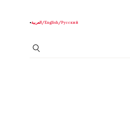
Русский
/
English
/
العربية
●