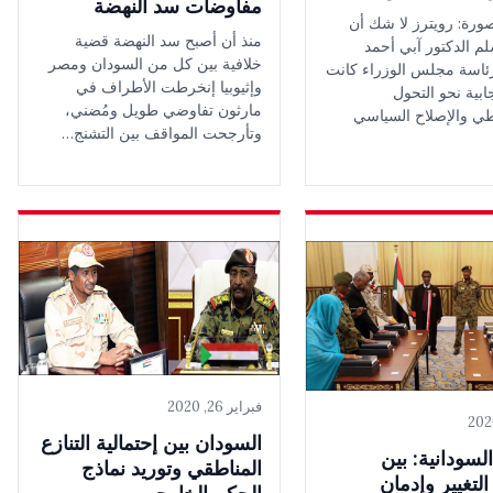
مفاوضات سد النهضة
ورة: رويترز لا شك أن
منذ أن أصبح سد النهضة قضية
م الدكتور آبي أحمد
خلافية بين كل من السودان ومصر
اسة مجلس الوزراء كانت
وإثيوبيا إنخرطت الأطراف في
بية نحو التحول
مارثون تفاوضي طويل ومُضني،
طي والإصلاح السياسي
وتأرجحت المواقف بين التشنج…
فبراير 26, 2020
السودان بين إحتمالية التنازع
لسودانية: بين
المناطقي وتوريد نماذج
تغيير وإدمان