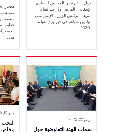
حول لقاء رئيس المجلس السيادي
مصدر الص
الإنتقالي، الفريق اول عبدالفتاح
عملية تسل
البرهان برئيس الوزراء الإسرائيلي
لمنصب رئ
بنيامين نتنياهو في فبراير/ شباط
خطوة إيجا
“2020”،…
الديمقرا
في…
مايو 15, 2020
يوليو 22, 2020
النخب ا
سمات البيئة التفاوضية حول
مخاض ال