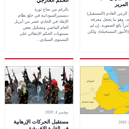
الحكم الخارجي
لمرير
بالرغم من نجاح ثورة
 الزمن القادم (المستقبل)
ديسمبرالسودانية في خلع نظام
عد، وهو ما يجعل معرفة
الإنقاذ في الحادي عشر من أبريل
مراً بالغ الصعوبة، إن لم
العام الماضي وتشكيل بعض
لأمور المستحيلة)، ولكن
مستويات الحكم الإنتقالي على
المستوى السيادي…
نوفمبر 4, 2019
مستقبل الحركات الإرهابية
في القارة الإفريقية