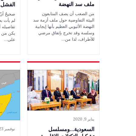
ملف سد النهضة
الفشل ا
من الصعب أن يصف المتابعون
صحيحٌ أنّ
البيئة التفاوضية حول ملف أزمة سد
لم يأت ب
النهضة الأثيوبي العظيم بأنها إيجابية
تفاصيله أ
وسلسة وقد تخرج بإتفاق مرضي
يكن من (ا
للأطراف، لذا من…
على…
يناير 9, 2020
السعودية…ومسلسل
نوفمبر 23, 2019