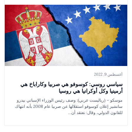
أغسطس 9, 2022
سياسي روسي: كوسوفو هي صربيا وكاراباخ هي
أرمينيا وكل أوكرانيا هي روسيا
موسكو – (رياليست عربي): وصف رئيس الوزراء الإسباني بيدرو
سانشيز إعلان كوسوفو استقلالها عن صربيا عام 2008 بأنه انتهاك
للقانون الدولي، وقال: نعتقد أن…